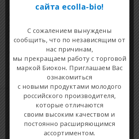
сайта ecolla-bio!
Комплекс современных UVA-/UVB-фильтров защищает
нежную кожу от негативного действия
ультрафиолетовых лучей.
С сожалением вынуждены
Рекомендован для защиты открытых участков лица и
тела, которые подвергаются активному солнечному
сообщить, что по независящим от
облучению, особенно носа, ушей, щек, лба.
нас причинам,
ПРИМЕНЕНИЕ. Наносить равномерным слоем на кожу за
мы прекращаем работу с торговой
15 минут до выхода на солнце. Через 1-1,5 часа и/или
после купания повторять нанесение. При попадании на
маркой Биокон. Приглашаем Вас
слизистые глаз и рта обильно промыть теплой водой.
ознакомиться
с новыми продуктами молодого
российского производителя,
которые отличаются
своим высоким качеством и
постоянно расширяющимся
ассортиментом.
+7 495 781-84-05