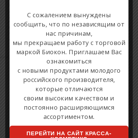
Создан специально для защиты лица, шеи и
декольте,наиболее подверженных негативному
С сожалением вынуждены
действию UVA/UVB-лучей даже в условиях города.
Обеспечивает профилактику пигментных пятен и
сообщить, что по независящим от
преждевременного старения кожи, вызванного
нас причинам,
солнечными лучами. Может быть использован качестве
дневного крема. Для любого типа кожи и возраста.
мы прекращаем работу с торговой
маркой Биокон. Приглашаем Вас
ознакомиться
с новыми продуктами молодого
российского производителя,
которые отличаются
своим высоким качеством и
+7 495 781-84-05
постоянно расширяющимся
info@ecolla-bio.ru
ассортиментом.
Московская обл., Ленинский р-н., деревня
Апаринки, владение 1
ПЕРЕЙТИ НА САЙТ КРАССА-