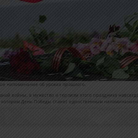
кое напоминание об уроках прошлого.
ашной войны, а мужество и героизм этого праздника навсегд
 в котором День Победы станет единственным напоминанием