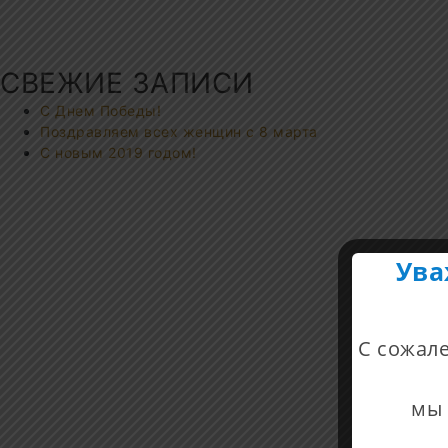
СВЕЖИЕ ЗАПИСИ
С Днем Победы!
Поздравляем всех женщин с 8 марта
С новым 2019 годом!
Ува
С сожал
мы 